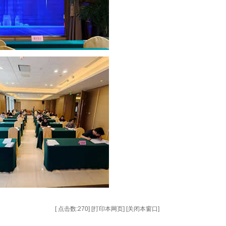
[ 点击数:
270] [
打印本网页
] [
关闭本窗口
]