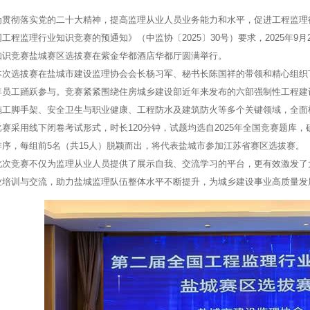
彻落实党的二十大精神，提高监理从业人员业务能力和水平，促进工程监理行
工程监理行业知识竞赛的预通知》（中监协〔2025〕30号）要求，2025年
知识竞赛盐城赛区选拔赛在紫金华都酒店华都厅圆满举行。
选拔赛在盐城市建设监理协会会长杨习军、秘书长陈国祥的带领和精心组织下
年员工踊跃参与。竞赛紧紧围绕住房城乡建设部近年来发布的六部强制性工程建
施工脚手架、安全卫生与职业健康、工程防水及建筑防火等多个关键领域，全面
采用线下闭卷考试形式，时长120分钟，试题均选自2025年全国竞赛题库
排序，每组前5名（共15人）脱颖而出，将代表盐城市参加江苏省赛区选拔赛。
竞赛不仅为监理从业人员提供了展示自我、交流学习的平台，更有效激发了大
业培训与交流，助力盐城监理队伍整体水平不断提升，为城乡建设事业高质量发