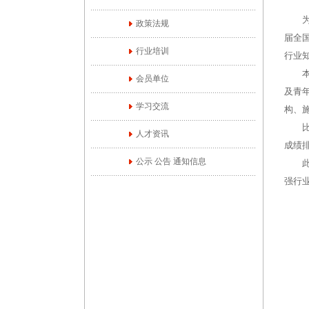
为贯
政策法规
届全国
行业培训
行业
本次
会员单位
及青
学习交流
构、
比赛
人才资讯
成绩
公示 公告 通知信息
此次
强行