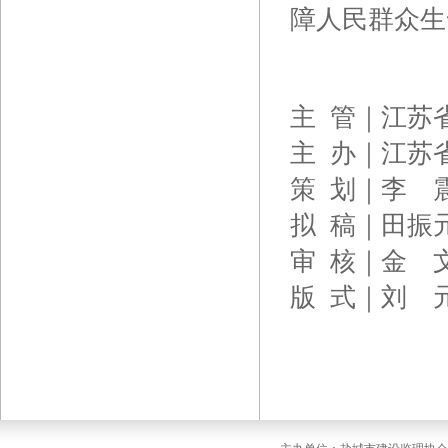
障人民群众生
主 管｜江苏
主 办｜江苏
策 划｜李 
拟 稿｜田振
审 核｜金 
版 式｜刘 