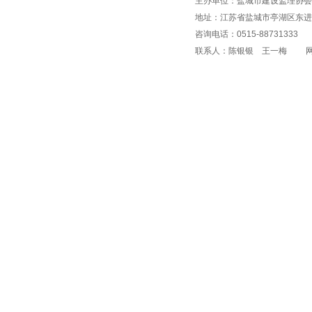
主办单位：盐城市建设监理协会
地址：江苏省盐城市亭湖区东进
咨询电话：0515-88731333 传
联系人：陈银银 王一梅